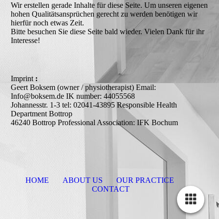
Wir erstellen gerade Inhalte für diese Seite. Um unseren eigenen
hohen Qualitätsansprüchen gerecht zu werden benötigen wir
hierfür noch etwas Zeit.
Bitte besuchen Sie diese Seite bald wieder. Vielen Dank für ihr
Interesse!
Imprint
:
Geert Boksem (owner / physiotherapist) Email:
Info@boksem.de IK number: 44055568
Johannesstr. 1-3 tel: 02041-43895 Responsible Health
Department Bottrop
46240 Bottrop Professional Association: IFK Bochum
HOME
ABOUT US
OUR PRACTICE
CONTACT