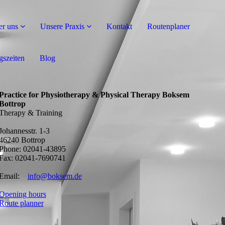
r uns
Unsere Praxis
Kontakt
Routenplaner
szeiten
Blog
Practice for Physiotherapy & Physical Therapy Boksem
Bottrop
Therapy & Training
Johannesstr. 1-3
46240 Bottrop
Phone: 02041-43895
Fax: 02041-7690741
Email:
info@boksem.de
Opening hours
Route planner