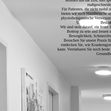
nehmen uns die Zeit, Ihre sp
maßgeschneide
Für Patienten, die nicht mobil
bieten wir auch Hausbesuche an.
physiotherapeutische Versorgung 
Bedürf
Wir sind stolz darauf, ein feste
Bottrop zu sein und freuen 
Beweglichkeit, Schmerzfre
Besuchen Sie unsere Praxis f
entdecken Sie, wie Krankengymn
kann. Vereinbaren Sie noch heute
Gesundhe