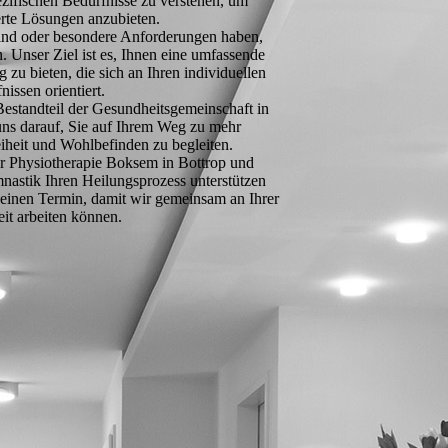
ezifischen Bedürfnisse zu verstehen, um
rte Lösungen anzubieten.
 sind oder besondere Anforderungen haben,
 Unser Ziel ist es, Ihnen eine umfassende
zu bieten, die sich an Ihren individuellen
nissen orientiert.
r Bestandteil der Gesundheitsgemeinschaft in
uns darauf, Sie auf Ihrem Weg zu mehr
iheit und Wohlbefinden zu begleiten.
ür Physiotherapie Boksem in Bottrop und
astik Ihren Heilungsprozess unterstützen
 einen Termin, damit wir gemeinsam an Ihrer
it arbeiten können.