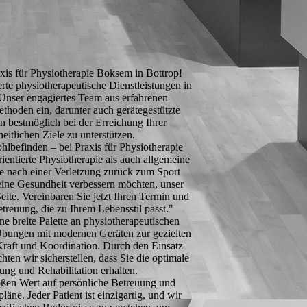
xis für Physiotherapie Boksem in Bottrop!
erte physiotherapeutische Dienstleistungen in
nser engagiertes Team aus erfahrenen
thoden ein, darunter auch gerätegestützte
 bestmöglich bei der Erreichung Ihrer
eitlichen Ziele zu unterstützen.
hlbefinden – bei Praxis für Physiotherapie
entierte Physiotherapie als auch allgemeine
ie nach einer Verletzung zurück zum Sport
eine Gesundheit verbessern möchten, unser
eite. Vereinbaren Sie jetzt Ihren Termin und
etreuung, die zu Ihrem Lebensstil passt."
e breite Palette an physiotherapeutischen
 Übungen mit modernen Geräten zur gezielten
raft und Koordination. Durch den Einsatz
hten wir sicherstellen, dass Sie die optimale
ung und Rehabilitation erhalten.
roßen Wert auf persönliche Betreuung und
läne. Jeder Patient ist einzigartig, und wir