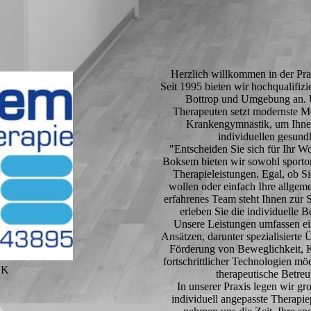
Herzlich willkommen in der Pra
Seit 1995 bieten wir hochqualifizi
Bottrop und Umgebung an. U
Therapeuten setzt modernste Me
Krankengymnastik, um Ihnen
individuellen gesundh
"Entscheiden Sie sich für Ihr Wo
Boksem bieten wir sowohl sportori
Therapieleistungen. Egal, ob S
wollen oder einfach Ihre allgem
erfahrenes Team steht Ihnen zur S
erleben Sie die individuelle B
Unsere Leistungen umfassen ein
Ansätzen, darunter spezialisierte
Förderung von Beweglichkeit, K
fortschrittlicher Technologien möc
OK
therapeutische Betreu
In unserer Praxis legen wir g
individuell angepasste Therapiep